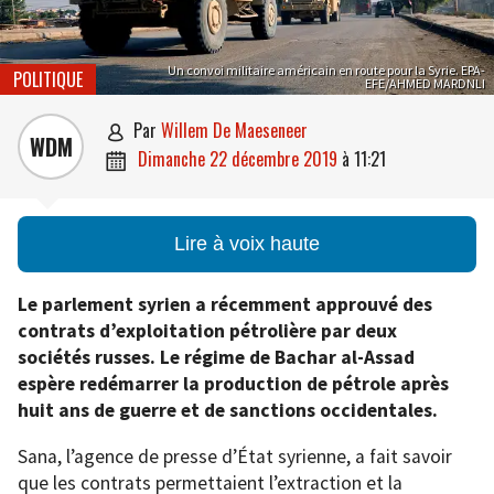
Un convoi militaire américain en route pour la Syrie. EPA-
POLITIQUE
EFE/AHMED MARDNLI
par
Willem De Maeseneer

WDM
dimanche 22 décembre 2019
à
11:21

Lire à voix haute
Le parlement syrien a récemment approuvé des
contrats d’exploitation pétrolière par deux
sociétés russes. Le régime de Bachar al-Assad
espère redémarrer la production de pétrole après
huit ans de guerre et de sanctions occidentales.
Sana, l’agence de presse d’État syrienne, a fait savoir
que les contrats permettaient l’extraction et la