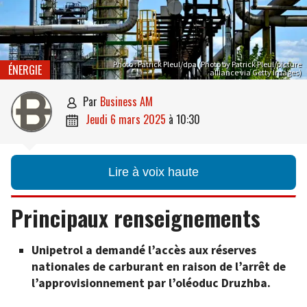
Photo : Patrick Pleul/dpa (Photo by Patrick Pleul/picture
ÉNERGIE
alliance via Getty Images)
par
Business AM

jeudi 6 mars 2025
à
10:30

Lire à voix haute
Principaux renseignements
Unipetrol a demandé l’accès aux réserves
nationales de carburant en raison de l’arrêt de
l’approvisionnement par l’oléoduc Druzhba.