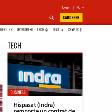
Login
|
NL

S'ABONNER

ÉNERGIE
⚡
OPINION
📢
TECH
🤖
TEST
📱
CRYPTO
₿
TECH
BUSINESS
Hispasat (Indra)
remporte un contrat de