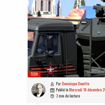
Le véhicule de 
TECH
par
Dominique Dewitte

publié le
mercredi 18 décembre 

3
min de lecture
