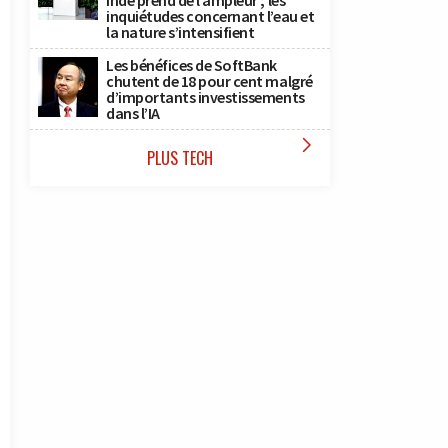
Inde prend de l’ampleur ; les
inquiétudes concernant l’eau et
la nature s’intensifient
Les bénéfices de SoftBank
chutent de 18 pour cent malgré
d’importants investissements
dans l’IA

PLUS TECH