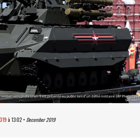
combat sans pilote Uran-9 est présenté au public lors d’un défilé militaire. (AP Photo/Pave
Golovkin
2019
à
13:02
•
December 2019