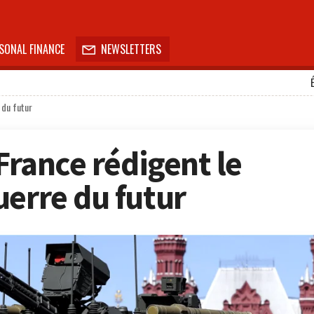
SONAL FINANCE
NEWSLETTERS

 du futur
 France rédigent le
uerre du futur