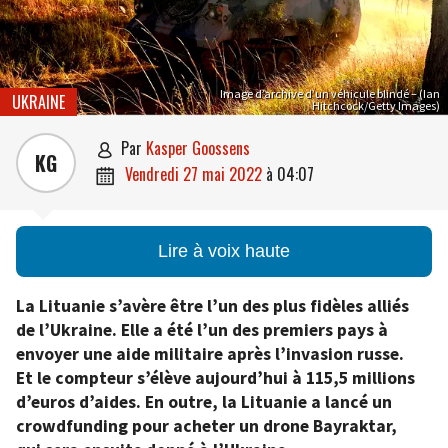
Image d’archive d’un véhicule blindé – (Ian
UKRAINE
Hitchcock/Getty Images)
par
Kasper Goossens

KG
vendredi 27 mai 2022
à
04:07

Lire à voix haute
La Lituanie s’avère être l’un des plus fidèles alliés
de l’Ukraine. Elle a été l’un des premiers pays à
envoyer une aide militaire après l’invasion russe.
Et le compteur s’élève aujourd’hui à 115,5 millions
d’euros d’aides. En outre, la Lituanie a lancé un
crowdfunding pour acheter un drone Bayraktar,