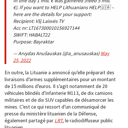
In one day 1 mill. € was gathered (need 5 mill.
€). If you want to HELP Lithuanians HELP🇺🇦 –
here are the details for your support:
Recipient: Všį Laisvės TV
Acc nr: LT167300010156927144
SWIFT: HABALT22
Purpose: Bayraktar
— Arvydas Anušauskas (@a_anusauskas)
May
25, 2022
En outre, la Lituanie a annoncé qu’elle préparait des
livraisons d’armes supplémentaires pour un montant
de 15 millions d’euros. Il s’agit notamment de 20
véhicules blindés d’infanterie M113, de dix camions
militaires et de dix SUV capables de désamorcer les
mines. C’est ce qui ressort d’un communiqué de
presse du ministère lituanien de la Défense,
également partagé par
LRT
, le radiodiffuseur public
lituanien.