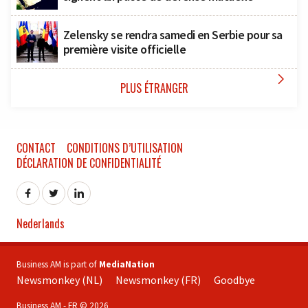
Zelensky se rendra samedi en Serbie pour sa
première visite officielle

PLUS ÉTRANGER
CONTACT
CONDITIONS D’UTILISATION
DÉCLARATION DE CONFIDENTIALITÉ
Nederlands
Business AM is part of
MediaNation
Newsmonkey (NL)
Newsmonkey (FR)
Goodbye
Business AM - FR © 2026