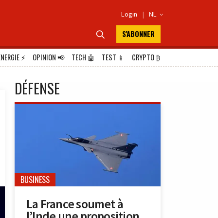
Login
|
NL

S'ABONNER

ÉNERGIE
⚡
OPINION
📢
TECH
🤖
TEST
📱
CRYPTO
₿
DÉFENSE
BUSINESS
La France soumet à
l’Inde une proposition