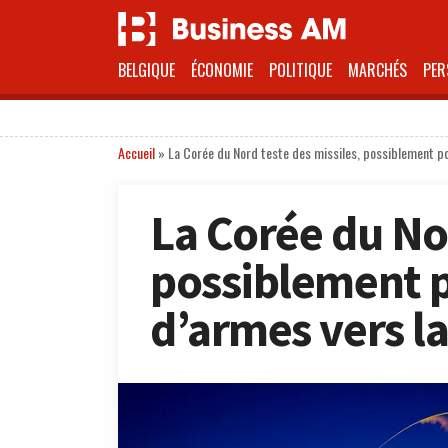
BELGIQUE
ÉCONOMIE
POLITIQUE
MARCHÉS
PER
Accueil
»
La Corée du Nord teste des missiles, possiblement po
La Corée du Nor
possiblement p
d’armes vers la