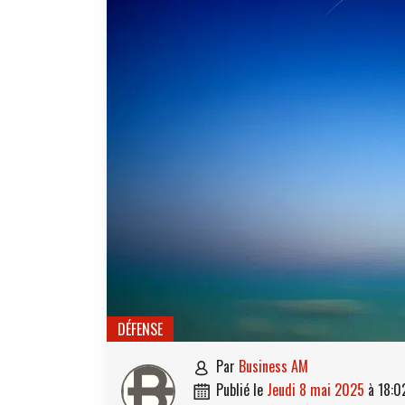
DÉFENSE
par
Business AM

publié le
jeudi 8 mai 2025
à
18:0
