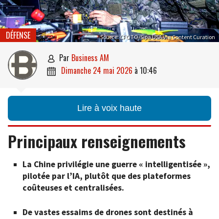
DÉFENSE
Source: CFOTO/Sipa USA via Content Curation
par
Business AM

dimanche 24 mai 2026
à
10:46

Lire à voix haute
Principaux renseignements
La Chine privilégie une guerre « intelligentisée »,
pilotée par l’IA, plutôt que des plateformes
coûteuses et centralisées.
De vastes essaims de drones sont destinés à