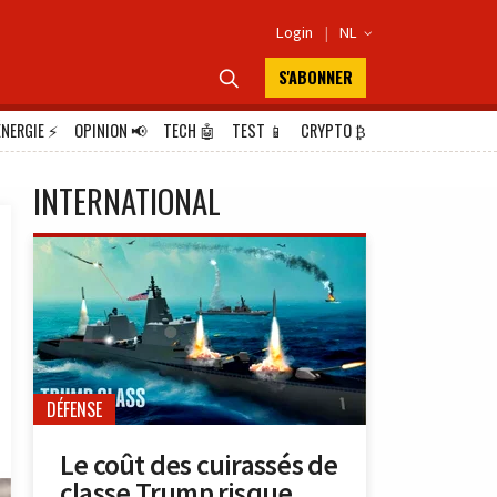
Login
|
NL

S'ABONNER

ÉNERGIE
⚡
OPINION
📢
TECH
🤖
TEST
📱
CRYPTO
₿
INTERNATIONAL
DÉFENSE
Le coût des cuirassés de
classe Trump risque