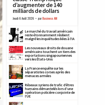
d’augmenter de 140
milliards de dollars
Jeudi 6 Août 2026
par
Business AM
Le marché du travail américain
reste étonnamment résilient
malgré les inquiétudes liées à l’IA
Les nouveaux droits de douane
américains touchent un tiers des
exportations singapouriennes
vers les États-Unis
La France enquête sur les
séparatistes corses après des
menaces armées
Réseaux syriens de trafic d’êtres
humains démantelés lors d’une
opération policière conjointe de
l’UE
s