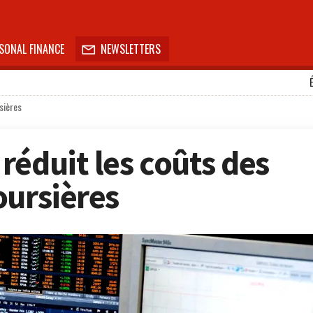
SONAL FINANCE
NEWSLETTERS

sières
réduit les coûts des
oursières