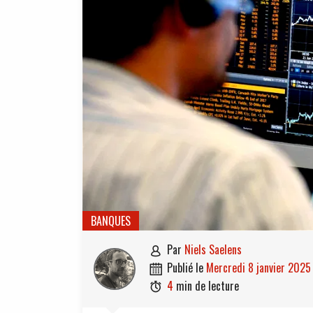
BANQUES
par
Niels Saelens

publié le
mercredi 8 janvier 2025

4
min de lecture
