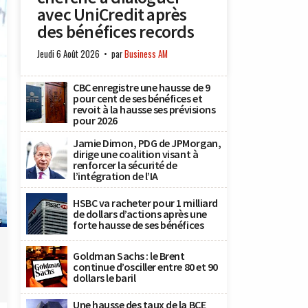
avec UniCredit après
des bénéfices records
Jeudi 6 Août 2026
par
Business AM
CBC enregistre une hausse de 9
pour cent de ses bénéfices et
revoit à la hausse ses prévisions
pour 2026
Jamie Dimon, PDG de JPMorgan,
dirige une coalition visant à
renforcer la sécurité de
l’intégration de l’IA
HSBC va racheter pour 1 milliard
de dollars d’actions après une
s
forte hausse de ses bénéfices
Goldman Sachs : le Brent
continue d’osciller entre 80 et 90
dollars le baril
Une hausse des taux de la BCE