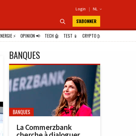
Login
|
NL

S'ABONNER

ÉNERGIE
⚡
OPINION
📢
TECH
🤖
TEST
📱
CRYPTO
₿
BANQUES
BANQUES
La Commerzbank
cherche à dialoguer