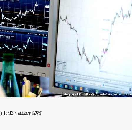
Belegger – ERIC PIERMONT/AFP via Getty Image
à
16:33
•
January 2025