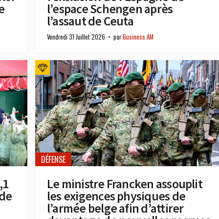
e
l’espace Schengen après
l’assaut de Ceuta
Vendredi 31 Juillet 2026
par
Business AM
DÉFENSE
,1
Le ministre Francken assouplit
 de
les exigences physiques de
l’armée belge afin d’attirer