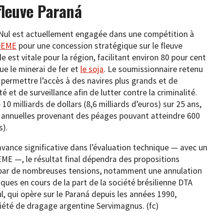
fleuve Paraná
e Nul est actuellement engagée dans une compétition à
 DEME
pour une concession stratégique sur le fleuve
 est vitale pour la région, facilitant environ 80 pour cent
ue le minerai de fer et
le soja
. Le soumissionnaire retenu
 permettre l’accès à des navires plus grands et de
é et de surveillance afin de lutter contre la criminalité.
0 milliards de dollars (8,6 milliards d’euros) sur 25 ans,
es annuelles provenant des péages pouvant atteindre 600
s).
avance significative dans l’évaluation technique — avec un
EME —, le résultat final dépendra des propositions
 par de nombreuses tensions, notamment une annulation
ques en cours de la part de la société brésilienne DTA
l, qui opère sur le Paraná depuis les années 1990,
iété de dragage argentine Servimagnus. (fc)