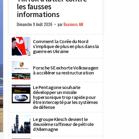
les fausses
informations
Dimanche 9 Août 2026
par
Business AM
Comment la Corée du Nord
s’implique de plus en plus dans la
guerre en Ukraine
Porsche SE exhorte Volkswagen
à accélérer sa restructuration
Le Pentagone souhaite
développer un missile
hypersonique trop rapide pour
être intercepté par les systèmes
de défense
Le groupe Klesch devient le
deuxième raffineur de pétrole
d’Allemagne
n