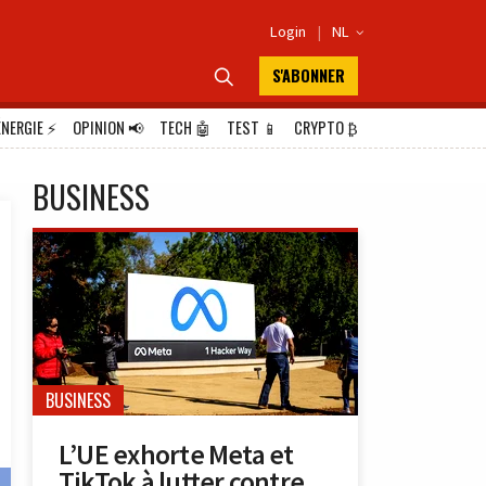
Login
|
NL

S'ABONNER

ÉNERGIE
⚡
OPINION
📢
TECH
🤖
TEST
📱
CRYPTO
₿
BUSINESS
BUSINESS
L’UE exhorte Meta et
TikTok à lutter contre