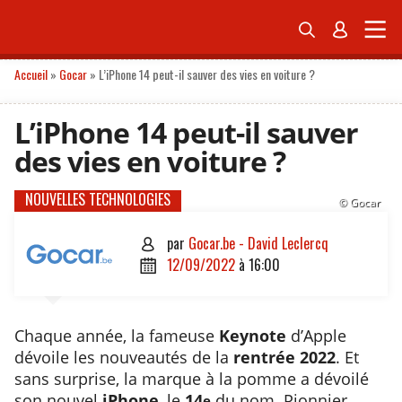


BELGIQUE
ÉCONOMIE
POLITIQUE
FIL INFO
NEWSLETTERS
Accueil
»
Gocar
»
L’iPhone 14 peut-il sauver des vies en voiture ?
L’iPhone 14 peut-il sauver
des vies en voiture ?
NOUVELLES TECHNOLOGIES
© Gocar
par
Gocar.be - David Leclercq

12/09/2022
à
16:00

Chaque année, la fameuse
Keynote
d’Apple
dévoile les nouveautés de la
rentrée 2022
. Et
sans surprise, la marque à la pomme a dévoilé
son nouvel
iPhone
, le
14
du nom. Pionnier
e