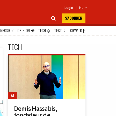
Login
|
NL

S'ABONNER

ÉNERGIE
⚡
OPINION
📢
TECH
🤖
TEST
📱
CRYPTO
₿
TECH
AI
Demis Hassabis,
fondateur de