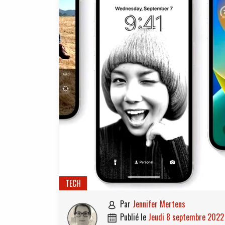
TECH
par
Jennifer Mertens

publié le
jeudi 8 septembre 2022
