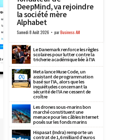
DeepMind, va rejoindre
la société mère
Alphabet
Samedi 8 Août 2026
par
Business AM
Le Danemark renforce les règles
scolaires pour lutter contre la
tricherie académique liée à l’IA
Meta lance Muse Code, un
assistant de programmation
basé sur l’IA, alors que les
inquiétudes concernant la
sécurité de l’IA ne cessent de
croître
Les drones sous-marins bon
marché constituent une
menace pour les câbles Internet
posés sur les fonds marins
Hispasat (Indra) remporte un
contrat de 1,6 milliard d’euros