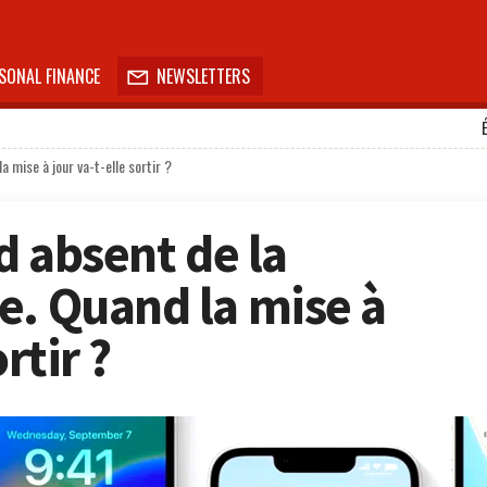
SONAL FINANCE
NEWSLETTERS

a mise à jour va-t-elle sortir ?
nd absent de la
e. Quand la mise à
rtir ?