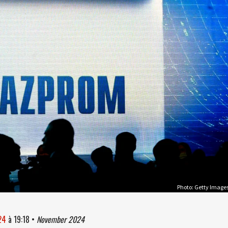
Photo: Getty Image
24
à
19:18
•
November 2024