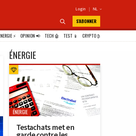
Login
|
NL

S'ABONNER

ÉNERGIE
⚡
OPINION
📢
TECH
🤖
TEST
📱
CRYPTO
₿
ÉNERGIE
ÉNERGIE
Testachats met en
garde contre les