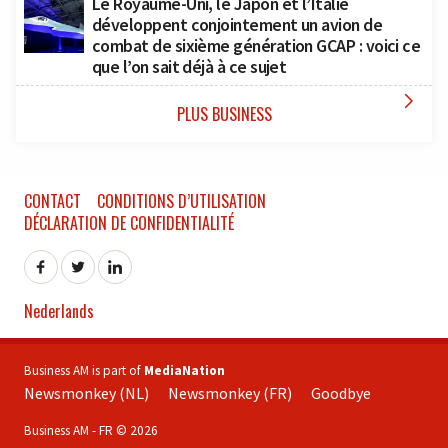
Le Royaume-Uni, le Japon et l’Italie
développent conjointement un avion de
combat de sixième génération GCAP : voici ce
que l’on sait déjà à ce sujet

PLUS BUSINESS
CONTACT
CONDITIONS D’UTILISATION
DÉCLARATION DE CONFIDENTIALITÉ
Nederlands
Business AM is part of
MediaNation
Newsmonkey (NL)
Newsmonkey (FR)
Goodbye
Business AM - FR © 2026