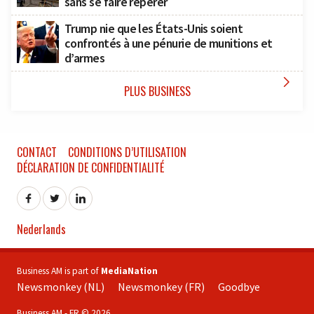
sans se faire repérer
Trump nie que les États-Unis soient
confrontés à une pénurie de munitions et
d’armes

PLUS BUSINESS
CONTACT
CONDITIONS D’UTILISATION
DÉCLARATION DE CONFIDENTIALITÉ
Nederlands
Business AM is part of
MediaNation
Newsmonkey (NL)
Newsmonkey (FR)
Goodbye
Business AM - FR © 2026