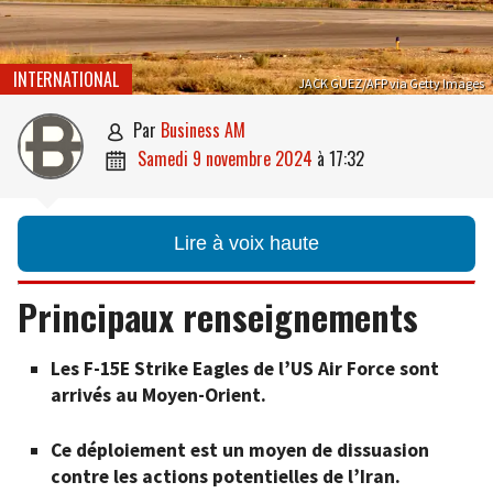
INTERNATIONAL
JACK GUEZ/AFP via Getty Images
par
Business AM

samedi 9 novembre 2024
à
17:32

Lire à voix haute
Principaux renseignements
Les F-15E Strike Eagles de l’US Air Force sont
arrivés au Moyen-Orient.
Ce déploiement est un moyen de dissuasion
contre les actions potentielles de l’Iran.