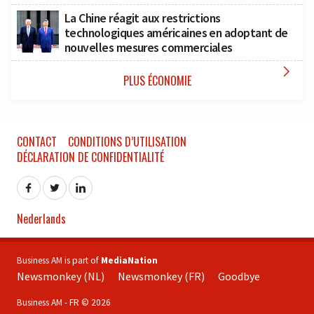
La Chine réagit aux restrictions
technologiques américaines en adoptant de
nouvelles mesures commerciales

PLUS ÉCONOMIE
CONTACT
CONDITIONS D’UTILISATION
DÉCLARATION DE CONFIDENTIALITÉ
Nederlands
Business AM is part of
MediaNation
Newsmonkey (NL)
Newsmonkey (FR)
Goodbye
Business AM - FR © 2026