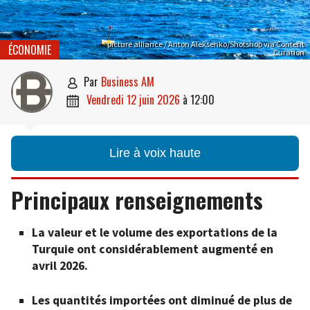
picture alliance / Anton Aleksenko/Shotshop via Content
ÉCONOMIE
Curation
par
Business AM

vendredi 12 juin 2026
à
12:00

Lire à voix haute
Principaux renseignements
La valeur et le volume des exportations de la
Turquie ont considérablement augmenté en
avril 2026.
Les quantités importées ont diminué de plus de