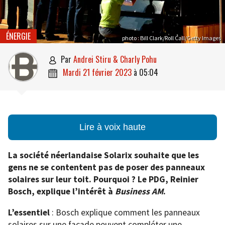
ÉNERGIE
photo : Bill Clark/Roll Call/Getty Images
par
Andrei Stiru & Charly Pohu

mardi 21 février 2023
à
05:04

Lire à voix haute
La société néerlandaise Solarix souhaite que les
gens ne se contentent pas de poser des panneaux
solaires sur leur toit. Pourquoi ? Le PDG, Reinier
Bosch, explique l’intérêt à
Business AM
.
L’essentiel
: Bosch explique comment les panneaux
solaires sur une façade peuvent compléter une