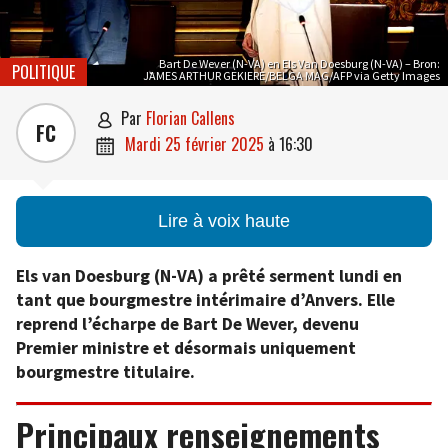
Bart De Wever (N-VA) en Els Van Doesburg (N-VA) – Bron:
POLITIQUE
JAMES ARTHUR GEKIERE/BELGA MAG/AFP via Getty Images
par
Florian Callens

FC
mardi 25 février 2025
à
16:30

Lire à voix haute
Els van Doesburg (N-VA) a prêté serment lundi en
tant que bourgmestre intérimaire d’Anvers. Elle
reprend l’écharpe de Bart De Wever, devenu
Premier ministre et désormais uniquement
bourgmestre titulaire.
Principaux renseignements