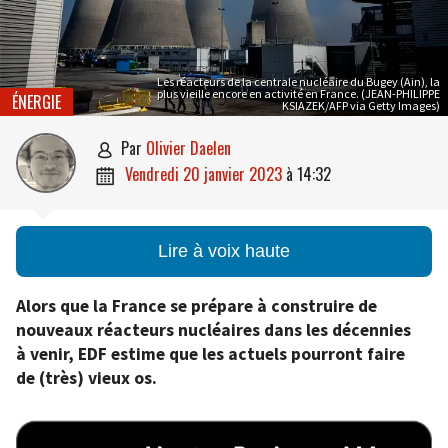
Les réacteurs de la centrale nucléaire du Bugey (Ain), la
plus vieille encore en activité en France. (JEAN-PHILIPPE
ÉNERGIE
KSIAZEK/AFP via Getty Images)
par
Olivier Daelen

vendredi 20 janvier 2023
à
14:32

Lire à voix haute
Alors que la France se prépare à construire de
nouveaux réacteurs nucléaires dans les décennies
à venir, EDF estime que les actuels pourront faire
de (très) vieux os.