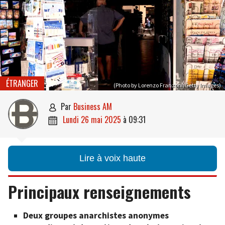
ÉTRANGER
(Photo by Lorenzo Franzoni/Getty Images)
par
Business AM

lundi 26 mai 2025
à
09:31

Lire à voix haute
Principaux renseignements
Deux groupes anarchistes anonymes