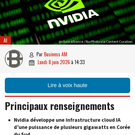
AI
picture alliance / NurPhoto via Content Curation
par
Business AM

lundi 8 juin 2026
à
14:33

Lire à voix haute
Principaux renseignements
Nvidia développe une infrastructure cloud IA
d’une puissance de plusieurs gigawatts en Corée
du Sud.