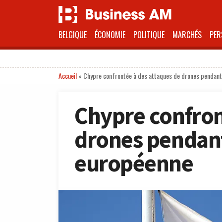
BELGIQUE
ÉCONOMIE
POLITIQUE
MARCHÉS
PER
Accueil
»
Chypre confrontée à des attaques de drones pendant
Chypre confron
drones pendant
européenne