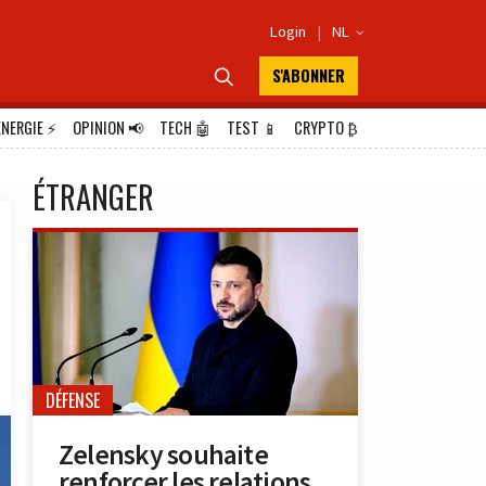
Login
|
NL

S'ABONNER

ÉNERGIE
⚡
OPINION
📢
TECH
🤖
TEST
📱
CRYPTO
₿
ÉTRANGER
DÉFENSE
Zelensky souhaite
renforcer les relations