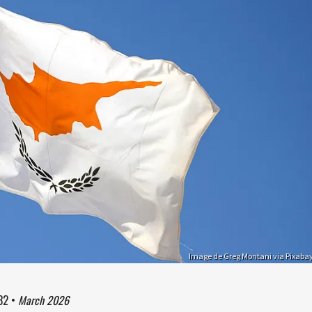
Image de Greg Montani via Pixaba
32
•
March 2026