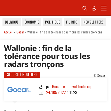


BELGIQUE
ÉCONOMIE
POLITIQUE
FIL INFO
NEWSLETTERS
Accueil
»
Gocar
»
Wallonie : fin de la tolérance pour tous les radars tronçons
Wallonie : fin de la
tolérance pour tous les
radars tronçons
SÉCURITÉ ROUTIÈRE
© Gocar
par
Gocar.be - David Leclercq

24/08/2022
à
11:23
