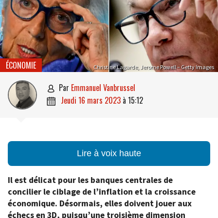
ÉCONOMIE
Christine Lagarde, Jerome Powell – Getty Images
par
Emmanuel Vanbrussel

jeudi 16 mars 2023
à
15:12

Lire à voix haute
Il est délicat pour les banques centrales de
concilier le ciblage de l’inflation et la croissance
économique. Désormais, elles doivent jouer aux
échecs en 3D, puisqu’une troisième dimension