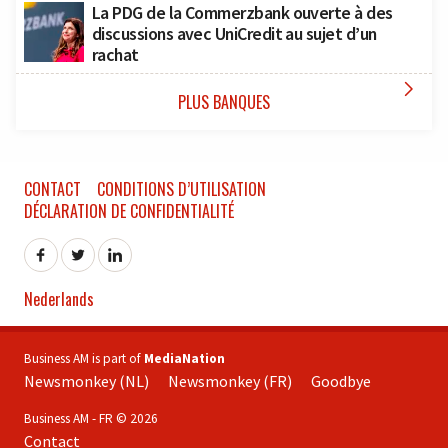
La PDG de la Commerzbank ouverte à des
discussions avec UniCredit au sujet d’un
rachat

PLUS BANQUES
CONTACT
CONDITIONS D’UTILISATION
DÉCLARATION DE CONFIDENTIALITÉ
Nederlands
Business AM is part of
MediaNation
Newsmonkey (NL)
Newsmonkey (FR)
Goodbye
Business AM - FR © 2026
Contact