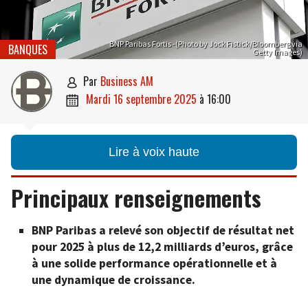
BNP Paribas Fortis -(Photo by Jock Fistick/Bloomberg via
BANQUES
Getty Images)
par
Business AM

mardi 16 septembre 2025
à
16:00

Lire à voix haute
Principaux renseignements
BNP Paribas a relevé son objectif de résultat net
pour 2025 à plus de 12,2 milliards d’euros, grâce
à une solide performance opérationnelle et à
une dynamique de croissance.