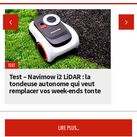


TEST
Test – Navimow i2 LiDAR : la
tondeuse autonome qui veut
remplacer vos week-ends tonte
LIRE PLUS...