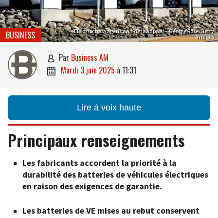
Elektrische wagens aan de laadpaal – George Rose/Getty
BUSINESS
Images
par
Business AM

mardi 3 juin 2025
à
11:31

Lire à voix haute
Principaux renseignements
Les fabricants accordent la priorité à la
durabilité des batteries de véhicules électriques
en raison des exigences de garantie.
Les batteries de VE mises au rebut conservent