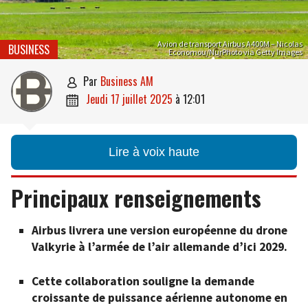
Avion de transport Airbus A400M – Nicolas
BUSINESS
Economou/NurPhoto via Getty Images
par
Business AM

jeudi 17 juillet 2025
à
12:01

Lire à voix haute
Principaux renseignements
Airbus livrera une version européenne du drone
Valkyrie à l’armée de l’air allemande d’ici 2029.
Cette collaboration souligne la demande
croissante de puissance aérienne autonome en