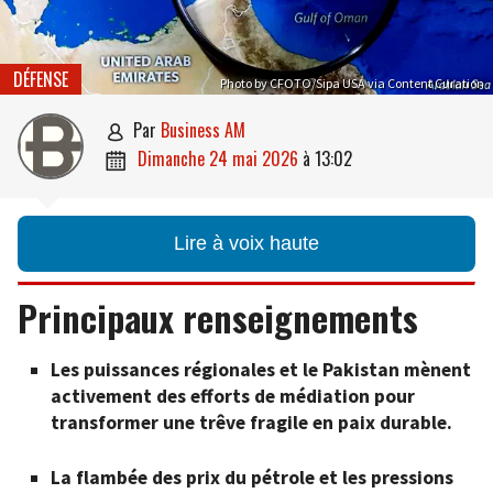
DÉFENSE
Photo by CFOTO/Sipa USA via Content Curation
par
Business AM

dimanche 24 mai 2026
à
13:02

Lire à voix haute
Principaux renseignements
Les puissances régionales et le Pakistan mènent
activement des efforts de médiation pour
transformer une trêve fragile en paix durable.
La flambée des prix du pétrole et les pressions