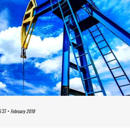
6:37
•
February 2018