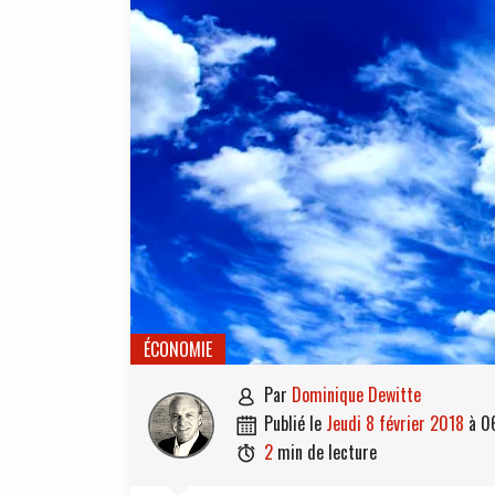
ÉCONOMIE
par
Dominique Dewitte

publié le
jeudi 8 février 2018
à
0

2
min de lecture
