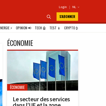
Login
|
NL

S'ABONNER

ÉNERGIE
⚡
OPINION
📢
TECH
🤖
TEST
📱
CRYPTO
₿
ÉCONOMIE
ÉCONOMIE
Le secteur des services
dans l’UE et la zone