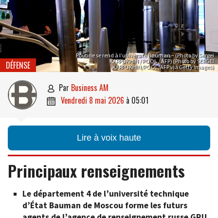
Poutine se rend à l’université Bauman – (Photo by Sergei
KARPUKHIN / POOL / AFP) (Photo by SERGEI
DÉFENSE
KARPUKHIN/POOL/AFP via Getty Images)
par
Business AM

vendredi 8 mai 2026
à
05:01

Lire à voix haute
Principaux renseignements
Le département 4 de l’université technique
d’État Bauman de Moscou forme les futurs
agents de l’agence de renseignement russe GRU.