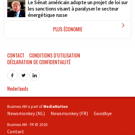
Le Sénat américain adopte un projet de loi sur
les sanctions visant à paralyser le secteur
énergétique russe

PLUS ÉCONOMIE
CONTACT
CONDITIONS D’UTILISATION
DÉCLARATION DE CONFIDENTIALITÉ
Nederlands
Business AM is part of
MediaNation
Newsmonkey (NL)
Newsmonkey (FR)
Goodbye
Business AM - FR © 2026
Contact